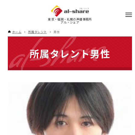
東京・福岡・札幌の声優事務所
アル・シェア
ホーム
所属タレント
男性
所属タレント
男性