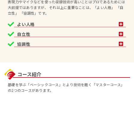
表現力やマイクなどを使った収録技術が高いことはプロであるためには
大前提ではありますが、 それ以上に重要なことは、「よい人格」 「自
立性」 「協調性」です。
よい人格
自立性
協調性
コース紹介
基礎を学ぶ「ベーシックコース」とより技術を磨く「マスターコース」
の2つのコースがあります。
ベーシックコース
「心と身体はつながっている」
をコンセプトにし、演技（芝居）
の基礎を学びます。
表現の三大要素である『表情』『行動』『声』の内、主に『声』
に特化する「マイク前の演技（芝居）」は非常に難しいため、初