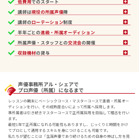
低費用
でのスタート
講師は
現役の所属声優
陣
講師の
ローテーション
制度
半年ごとの
進級・所属オーディション
所属声優・スタッフとの
交流会
の開催
収録機材
の貸与
声優事務所アル・シェアで
プロ声優（所属）になるまで
レッスンの期末にベーシックコース・マスターコースで進級・所属オー
ディションを行い、その成熟度合いによって所属へ採用します。
準所属者は引き続きマスターコースで正所属採用を目指して稽古を行い
ます。
最短1年で正所属になれる可能性もありますし、じっくりと時間をかけ
てプロとして通用するスキルを身につけることも可能です。
私たちが望むことは「生涯声優であり続けるための自身の伸ばし方を見