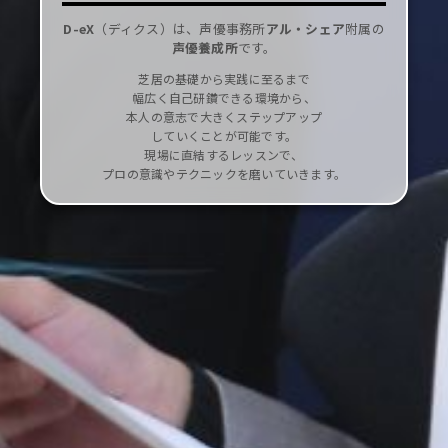
D-eX
（ディクス）は、
声優事務所
アル・シェア
附属の
声優養成所
です。
芝居の基礎から実践に至るまで
幅広く自己研鑽できる環境から、
本人の意志で大きくステップアップ
していくことが可能です。
現場に直結するレッスンで、
プロの意識やテクニックを磨いていきます。