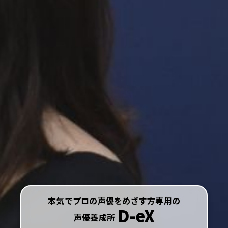
本気でプロの声優を
めざす方専用の
D-eX
声優養成所