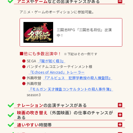
アニメ
や
ゲーム
などの出演チャンスがある
アニメ・ゲームのオーディションに参加可能。
三国志RPG「三国志名将伝」出演
中！
■他にも多数出演中！
※下記はその一例です
SEGA
『龍が如く極3』
バンダイナムコエンターテインメント様
「Echoes of Aincrad」トレーラー
外画吹替
『アルビュス 犯罪学教授の殺人捜査団』
外画吹替
『モルガン 天才捜査コンサルタントの殺人事件簿』
season3
ナレーション
の出演チャンスがある
映画の吹き替え
（外国映画）の仕事のチャンスが
ある
通いやすい
時間帯