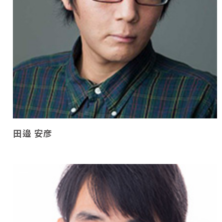
田邉 安彦