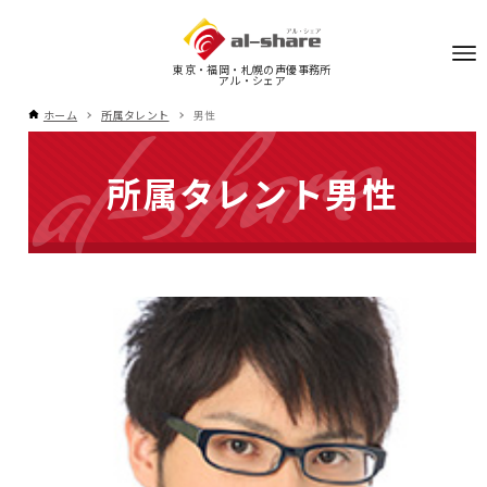
東京・福岡・札幌の声優事務所
アル・シェア
ホーム
所属タレント
男性
所属タレント
男性