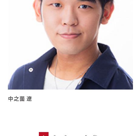
中之薗 遼