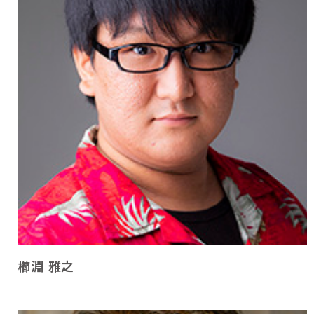
櫛淵 雅之