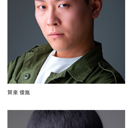
賀來 俊胤