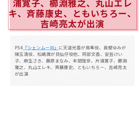
浦寛子、櫛淵雅之、丸山エレ
キ、斉藤康史、ともいちろー、
吉崎亮太が出演
PS4
『シェンムーIII』
に天道光香が鳥隼役、眞壁ゆみが
陳玉清役、松嶋潤が貝仙仔役他、阿部文香、安芸けい
子、麻生さき、藤原まなみ、本間理奈、片浦寛子、櫛淵
雅之、丸山エレキ、斉藤康史、ともいちろー、吉崎亮太
が出演