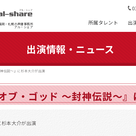
0
所属タレント
出
福岡・札幌の声優事務所
アル・シェア
出演情報・ニュース
封神伝説～』に杉本大介が出演
オブ・ゴッド ～封神伝説～』
に杉本大介が出演