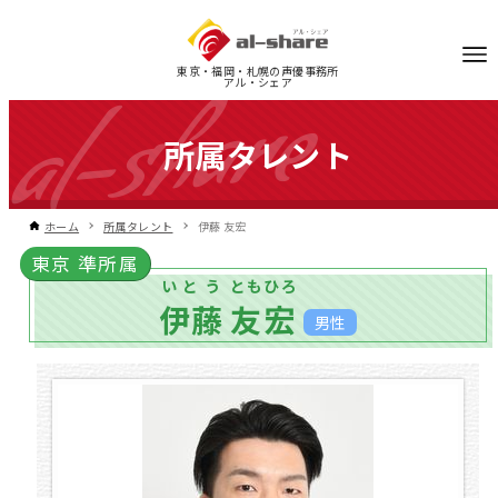
東京・福岡・札幌の声優事務所
アル・シェア
所属タレント
ホーム
所属タレント
伊藤 友宏
東京 準所属
いとう
ともひろ
伊藤
友宏
男性