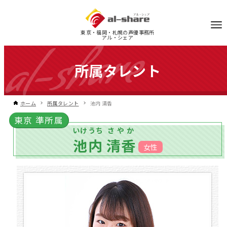
東京・福岡・札幌の声優事務所
アル・シェア
所属タレント
ホーム
所属タレント
池内 清香
東京 準所属
いけうち
さやか
池内
清香
女性