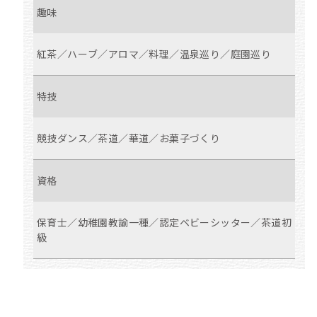
趣味
紅茶／ハーブ／アロマ／料理／温泉巡り／庭園巡り
特技
競技ダンス／茶道／華道／お菓子づくり
資格
保育士／幼稚園教諭一種／認定ベビーシッター／茶道初
級