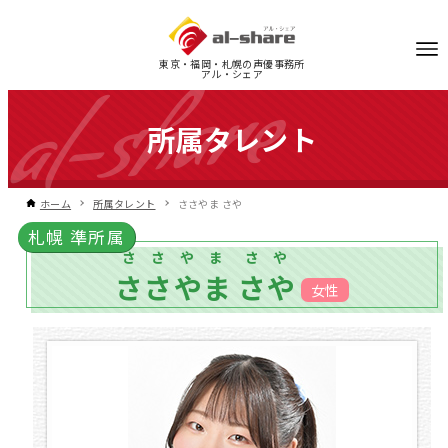
東京・福岡・札幌の声優事務所
アル・シェア
所属タレント
ホーム
所属タレント
ささやま さや
札幌 準所属
ささやま
さや
ささやま
さや
女性