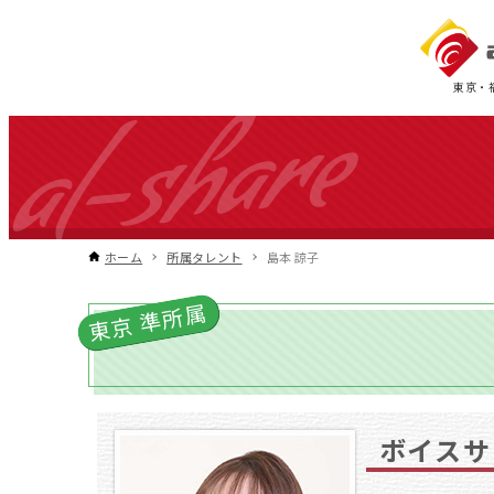
東京・
ホーム
所属タレント
島本 諒子
東京 準所属
ボイスサ