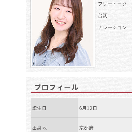
フリートーク
台詞
ナレーション
プロフィール
誕生日
6月12日
出身地
京都府