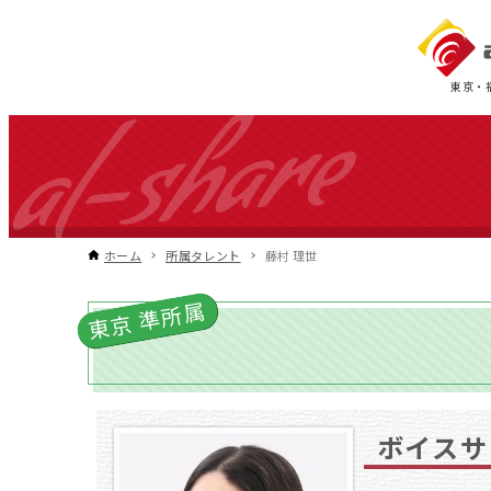
東京・
ホーム
所属タレント
藤村 理世
東京 準所属
ボイスサ