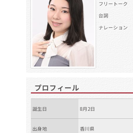
フリートーク
台詞
ナレーション
プロフィール
誕生日
8月2日
出身地
香川県