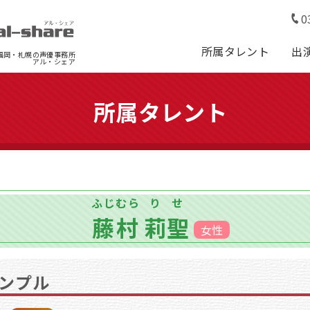
0
所属タレント
出
福岡・札幌の声優事務所
アル・シェア
所属タレント
ふじむら
りせ
藤村
莉聖
女性
ンプル