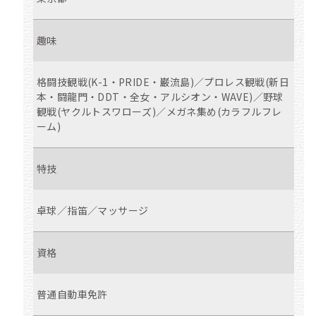
趣味
格闘技観戦(K-1・PRIDE・巌流島)／プロレス観戦(新日
本・闘龍門・DDT・全女・アルシオン・WAVE)／野球
観戦(ヤクルトスワローズ)／メガネ集め(カラフルフレ
ーム)
特技
卓球／指笛／マッサージ
資格
普通自動車免許