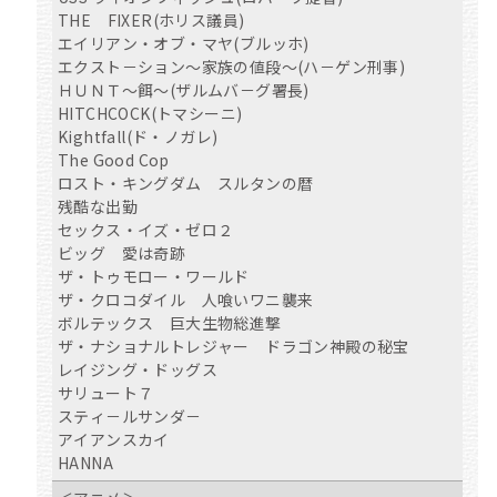
THE FIXER(ホリス議員)
エイリアン・オブ・マヤ(ブルッホ)
エクスト－ション～家族の値段～(ハ－ゲン刑事)
ＨＵＮＴ～餌～(ザルムバ－グ署長)
HITCHCOCK(トマシーニ)
Kightfall(ド・ノガレ)
The Good Cop
ロスト・キングダム スルタンの暦
残酷な出勤
セックス・イズ・ゼロ２
ビッグ 愛は奇跡
ザ・トゥモロー・ワールド
ザ・クロコダイル 人喰いワニ襲来
ボルテックス 巨大生物総進撃
ザ・ナショナルトレジャー ドラゴン神殿の秘宝
レイジング・ドッグス
サリュート７
スティ－ルサンダ－
アイアンスカイ
HANNA