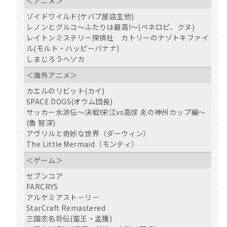
＜アニメ＞
ゾイドワイルド(ケバブ屋店主他)
レノンとグルコ～ふたりは最高!～(ペネロピ、クヌ)
レイトンミステリー探偵社 カトリーのナゾトキファイ
ル(モルト・ハッピーバナナ)
しまじろうヘソカ
＜海外アニメ＞
カエルのリビット(カイ)
SPACE DOGS(オウム団長)
サッカー水滸伝～決戦!宋江vs高俅 炎の神州カップ編～
(魯 智深)
アヴリルと奇妙な世界（ダーウィン）
The Little Mermaid（モンティ）
＜ゲーム＞
セブンコア
FARCRY5
アルケミアスト－リ－
StarCraft Remastered
三国志名将伝(蛮王・孟獲)