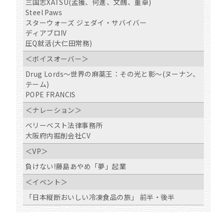
三国志XATSU(孟獲、何進、文醜、董卓)
Steel Paws
スターウォーズ ジェダイ・サバイバー
ディアブロIV
圧Q就活(大仁田常務)
＜ボイスオーバー＞
Drug Lords～世界の麻薬王：その光と影～(ヌーナン、
テーム)
POPE FRANCIS
＜ナレーション＞
べリーベスト法律事務所
大阪府内掘削会社CV
＜VP＞
負けない!藤島あやめ「夢」起業
＜イベント＞
「日本縦断おいしい冷凍食品の旅」 前半・後半