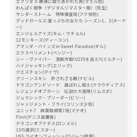
エクソダス 爆弾に取り憑かれた男(マズル他)
わんぱく戦争（デジタルリマスター版）(先生)
サンダーストーム 特殊捜査班(フク役他)
グッドガールズ:崖っぷちの女たち シーズン1、2(ターナ
ー)
エンジェルアイズ(キム・ウチョル)
12モンキーズ(ディーコン)
アマンダ・バインズin Sweet Paradise(ギル)
エクスペリメント(ベンジー)
シー・ヴァイパー 潜航作戦!U235を追え!!(ミルチー)
ハイジャッキング(エリック)
クエスチョン(デイヴ)
クリーンスキン 許されざる敵(ナビル)
ドラゴンアンドソード 選ばれし戦士(クラウディアス)
レジェンドオブホーン 伝説の大冒険(リムスポ)
ジュラシック・ブリーダー(ビリー)
ジャッジメント・フライ(コリンズ少佐)
ユニット7 麻薬取締第7班(マテオ)
Flint(デニス副署長)
ドラゴンオブナチス(ロンメル)
13の選択(ミスター)
USS ライオンフィッシュ(ロバーツ提督)