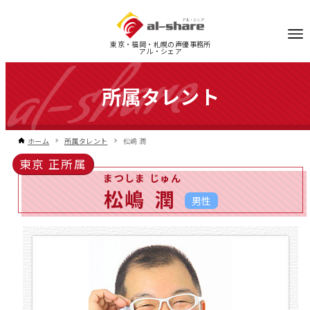
東京・福岡・札幌の声優事務所
アル・シェア
所属タレント
ホーム
所属タレント
松嶋 潤
東京 正所属
まつしま
じゅん
松嶋
潤
男性