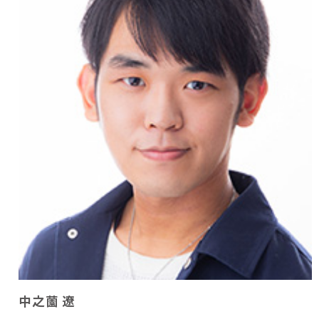
中之薗 遼