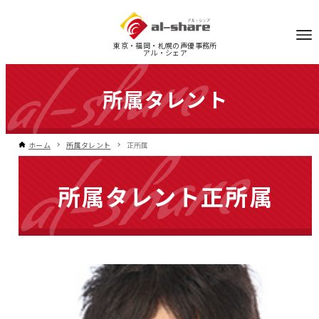
東京・福岡・札幌の声優事務所
アル・シェア
所属タレント
ホーム
所属タレント
正所属
所属タレント
正所属