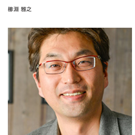
櫛淵 雅之