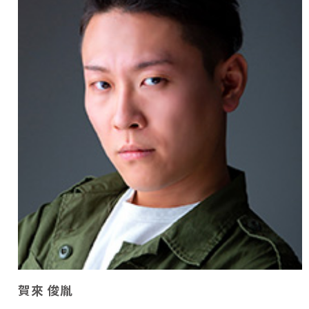
賀來 俊胤