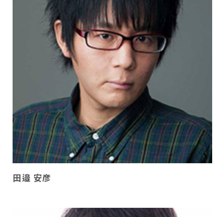
田邉 安彦