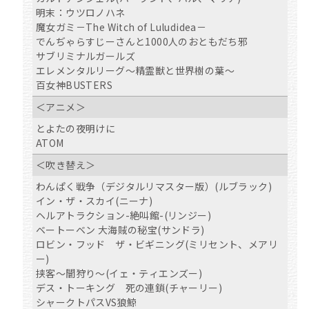
明末：ウツロノハネ
魔女ガミ－The Witch of Luludidea－
でんぢゃらすじーさんと1000人のおともだち邪
サブリミナルガールズ
エレメンタルリーグ～精霊獣と世界樹の葉～
百女神BUSTERS
＜アニメ＞
とよたの夜明けに
ATOM
＜吹き替え＞
わんぱく戦争（デジタルリマスター版）(ルブラック)
イン・ザ・スカイ(ニーナ)
ヘルアトラクション-絶叫館-(リンジー)
ベートーベン 大海賊の秘宝(サンドラ)
ロビン・フッド ザ・ビギニング(ミリセント、メアリ
ー)
挟客～闇狩り～(イェ・ティエンズー)
デス・トーキング 死の連鎖(チャーリー)
シャークトパスVS狼鯨