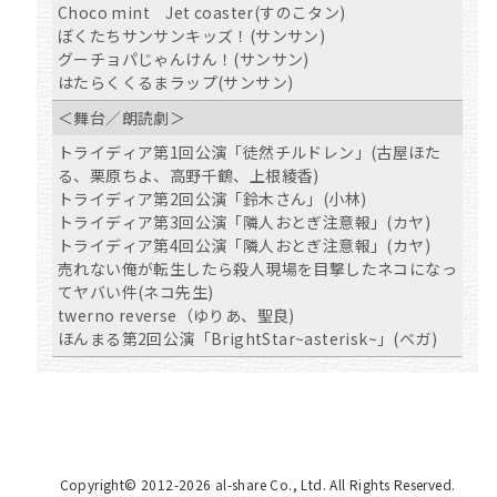
Choco mint Jet coaster(すのこタン)
ぼくたちサンサンキッズ！(サンサン)
グーチョパじゃんけん！(サンサン)
はたらくくるまラップ(サンサン)
＜舞台／朗読劇＞
トライディア第1回公演「徒然チルドレン」(古屋ほた
る、栗原ちよ、高野千鶴、上根綾香)
トライディア第2回公演「鈴木さん」(小林)
トライディア第3回公演「隣人おとぎ注意報」(カヤ)
トライディア第4回公演「隣人おとぎ注意報」(カヤ)
売れない俺が転生したら殺人現場を目撃したネコになっ
てヤバい件(ネコ先生)
twerno reverse（ゆりあ、聖良)
ほんまる第2回公演「BrightStar~asterisk~」(ベガ)
Copyright©️ 2012-2026 al-share Co., Ltd. All Rights Reserved.