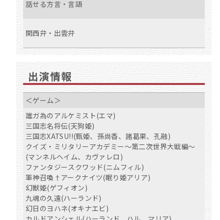
話せる方言・言語
関西弁・出雲弁
出演情報
＜ゲーム＞
誰ガ為のアルケミスト(エマ)
三国志名将伝(天狗姫)
三国志XATSU!!(甄姫、孫尚香、諸葛果、孔融)
クイズ・ミリタリーアカデミー～第二次世界大戦編～
(マンネルヘイム、カヴァレロ)
ファンタジースクワッド(ニムフィル)
軍神召喚†アークナイツ(眠り姫アリア)
幻獣姫(ゲフィオン)
九魂の久遠(ハーランド)
幻日のヨハネ(オキナエビ)
カルドアンシェル(ハーランド、ハル、マリア)