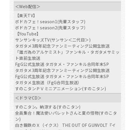
＜Web配信＞
【楽天TV】
ボドカフェ！season1(先輩スタッフ)
ボドカフェ！season2(先輩スタッフ）
【YouTube】
サンサンキッズTV(サンサン＜二代目＞)
タガタメ3周年記念ファンミーティング公開生放送
「誰ガ為のアルケミスト」ファンキル・タガタメサミッ
ト直前生放送
FgG公式生放送 タガタメ・ファンキル合同年末SP
タガタメ3周年記念ファンミーティング公開生放送
FgG公式生放送 タガタメ・ファンキル合同年末SP
タガタメ生放送（FgG合同生放送）
すのこタンＰＶミニアニメーション(すのこタン)
＜ドラマCD＞
すのこタン。納涼する(すのこタン)
全員集合！魔法使いパレットさんと夏の怪物(すのこタ
ン)
白き鋼鉄のＸ（イクス） THE OUT OF GUNVOLT『イ