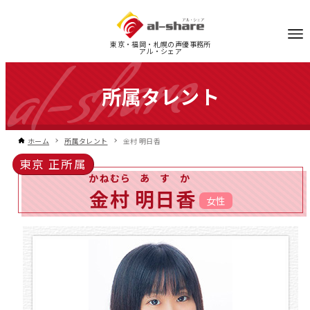
東京・福岡・札幌の声優事務所
アル・シェア
所属タレント
ホーム
所属タレント
金村 明日香
東京 正所属
かねむら
あすか
金村
明日香
女性