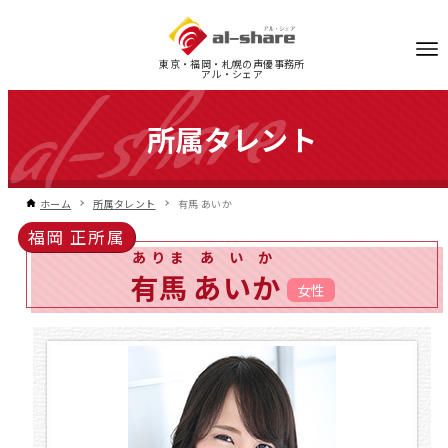
東京・福岡・札幌の声優事務所
アル・シェア
所属タレント
ホーム
所属タレント
有馬 あいか
福岡 正所属
ありま
あいか
有馬
あいか
女性