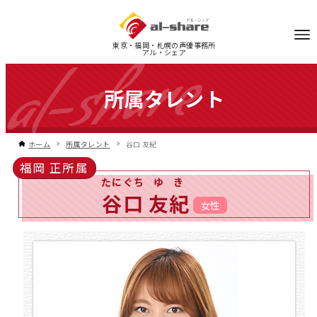
東京・福岡・札幌の声優事務所
アル・シェア
所属タレント
ホーム
所属タレント
谷口 友紀
福岡 正所属
たにぐち
ゆき
谷口
友紀
女性